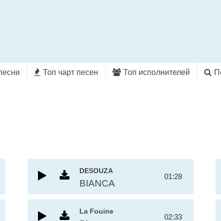
песни
Топ чарт песен
Топ исполнителей
П
DESOUZA
01:28
BIANCA
La Fouine
02:33