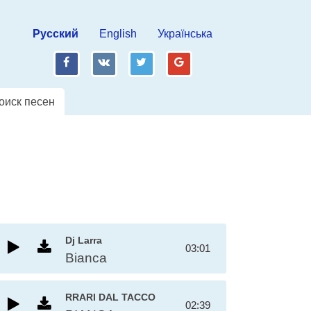
Русский
English
Українська
fb
vk
tw
gp
оиск песен
Dj Larra
03:01
Bianca
RRARI DAL TACCO
02:39