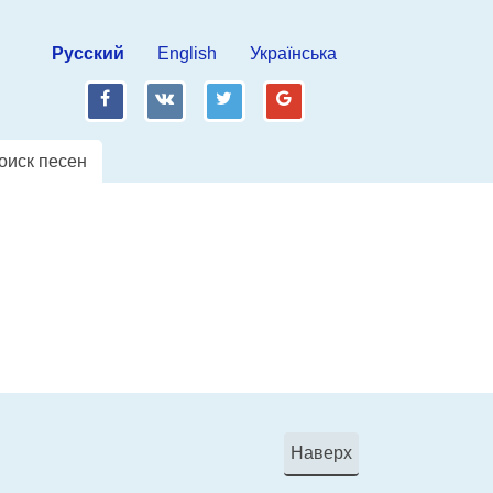
Русский
English
Українська
fb
vk
tw
gp
оиск песен
Наверх