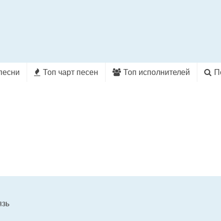
песни
Топ чарт песен
Топ исполнителей
П
язь