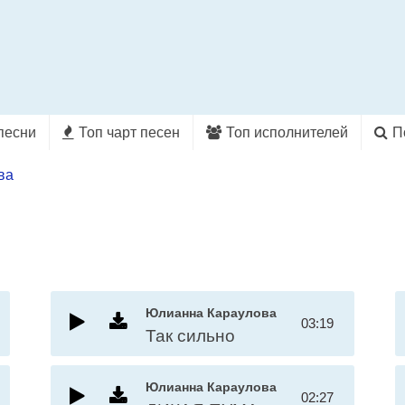
песни
Топ чарт песен
Топ исполнителей
П
ва
Юлианна Караулова
03:19
Так сильно
Юлианна Караулова
02:27