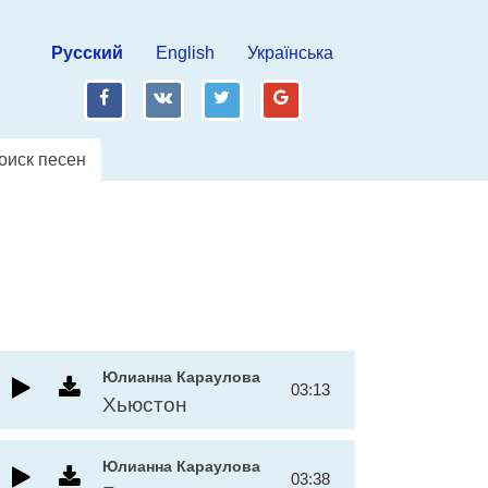
Русский
English
Українська
fb
vk
tw
gp
оиск песен
Юлианна Караулова
03:13
Хьюстон
Юлианна Караулова
03:38