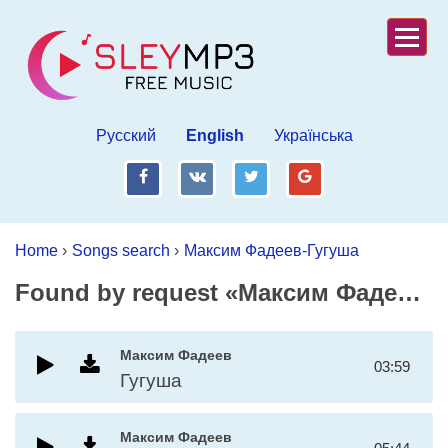
Русский
English
Українська
fb
vk
tw
gp
Home
›
Songs search
›
Максим Фадеев-Гугуша
Found by request «Максим Фадеев-Гугуша»
Максим Фадеев
03:59
Гугуша
Максим Фадеев