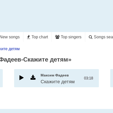
New songs
Top chart
Top singers
Songs sea
ите детям
 Фадеев-Скажите детям»
Максим Фадеев
03:18
Скажите детям