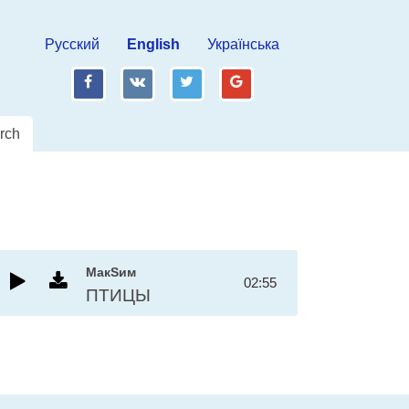
Русский
English
Українська
fb
vk
tw
gp
rch
МакSим
02:55
ПТИЦЫ