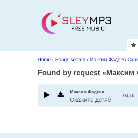
Home
›
Songs search
›
Максим Фадеев-Скаж
Found by request «Максим
Максим Фадеев
03:16
Скажите детям