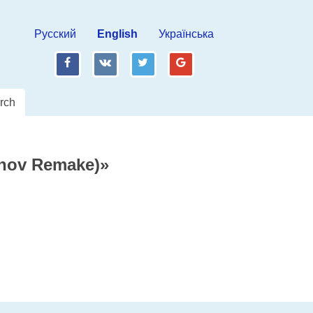
Русский
English
Українська
fb
vk
tw
gp
rch
inov Remake)»