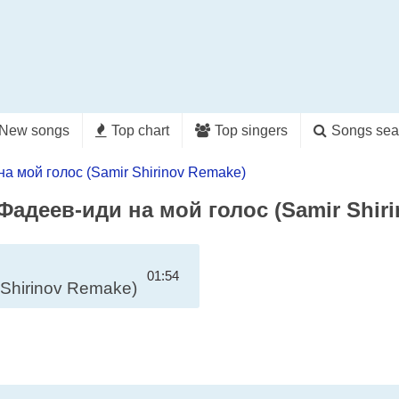
New songs
Top chart
Top singers
Songs sea
а мой голос (Samir Shirinov Remake)
Фадеев-иди на мой голос (Samir Shir
01:54
 Shirinov Remake)