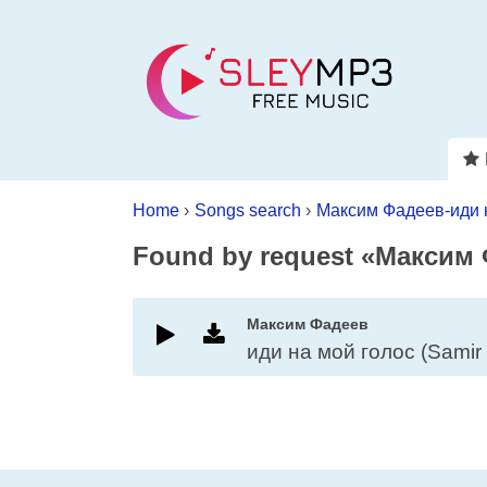
Home
›
Songs search
›
Максим Фадеев-иди н
Found by request «Максим 
Максим Фадеев
иди на мой голос (Samir