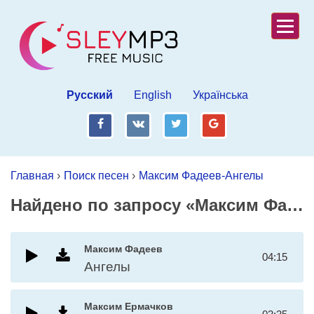
Русский
English
Українська
fb
vk
tw
gp
Главная
›
Поиск песен
›
Максим Фадеев-Ангелы
Найдено по запросу «Максим Фадеев-Ангелы»
Максим Фадеев
04:15
Ангелы
Максим Ермачков