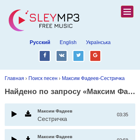
Русский
English
Українська
fb
vk
tw
gp
Главная
›
Поиск песен
›
Максим Фадеев-Сестричка
Найдено по запросу «Максим Фадеев-Сестричка»
Максим Фадеев
03:35
Сестричка
Максим Фадеев