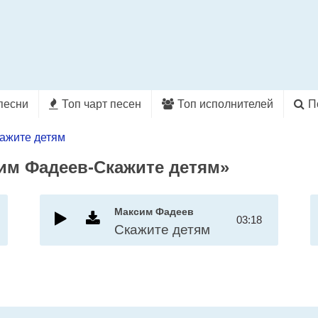
песни
Топ чарт песен
Топ исполнителей
П
ажите детям
им Фадеев-Скажите детям»
Максим Фадеев
03:18
Скажите детям