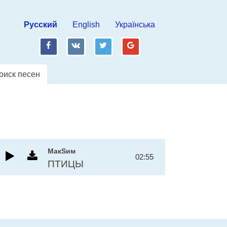
Русский
English
Українська
fb
vk
tw
gp
оиск песен
МакSим
02:55
ПТИЦЫ