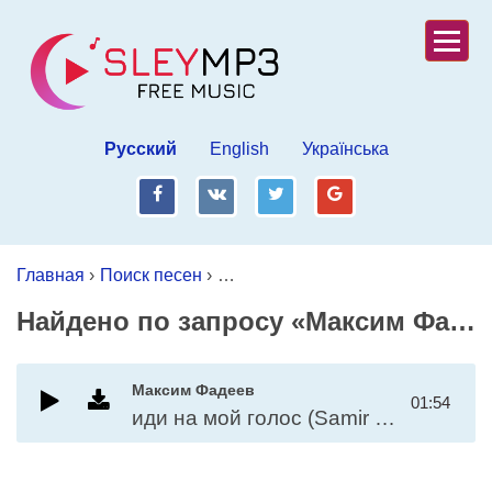
Русский
English
Українська
fb
vk
tw
gp
Главная
›
Поиск песен
›
Максим Фадеев-иди на мой голос 
Найдено по запросу «Максим Фадеев-иди на мой голос (Samir Shirinov Remake)»
Максим Фадеев
01:54
иди на мой голос (Samir Shirinov Remake)