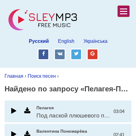
Русский
English
Українська
fb
vk
tw
gp
Главная
›
Поиск песен
›
Пелагея-Под лаской плюшевого п
Найдено по запросу «Пелагея-Под лаской плюшевого пледа (из к/ф «Жестокий романс»)»
Пелагея
03:04
Под лаской плюшевого пледа (из к/ф «Жестокий романс»)
Валентина Пономарёва
02:41