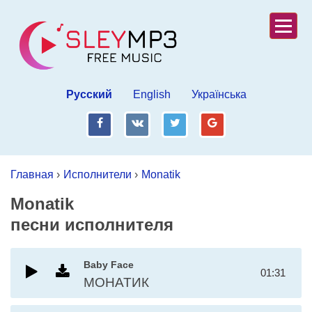
Русский
English
Українська
fb
vk
tw
gp
Главная
›
Исполнители
›
Monatik
Monatik
песни исполнителя
Baby Face
01:31
МОНАТИК