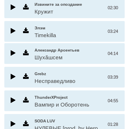
Извините за опоздание
02:30
Кружит
Элэм
03:24
Timekilla
Александр Арсентьев
04:14
Шухӑшсем
Grebz
03:39
Несправедливо
ThunderXProject
04:55
Вампир и Оборотень
SODA LUV
01:28
НУЛЕВЫЕ [prod. by Heronwater, Wex]