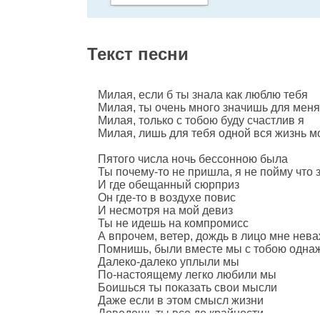
Текст песни
Милая, если б ты знала как люблю тебя
Милая, ты очень много значишь для меня
Милая, только с тобою буду счастлив я
Милая, лишь для тебя одной вся жизнь м
Пятого числа ночь бессонною была
Ты почему-то не пришла, я не пойму что 
И где обещанный сюрприз
Он где-то в воздухе повис
И несмотря на мой девиз
Ты не идешь на компромисс
А впрочем, ветер, дождь в лицо мне нев
Помнишь, были вместе мы с тобою одна
Далеко-далеко уплыли мы
По-настоящему легко любили мы
Боишься ты показать свои мысли
Даже если в этом смысл жизни
Доведешь ты все до крайности