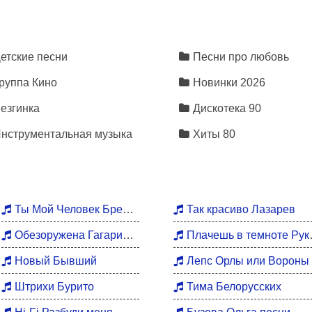
етские песни
Песни про любовь
оя
руппа Кино
Новинки 2026
дешь
то ложь
езгинка
Дискотека 90
 посмотри
з-два-три
нструментальная музыка
Хиты 80
ажно
жды
Ты Мой Человек Брежнева
Так красиво Лазарев
Обезоружена Гагарина
Плачешь в темноте Руки Вверх
Новый Бывший
Лепс Орлы или Вороны
оя
Штрихи Бурито
Тима Белорусских