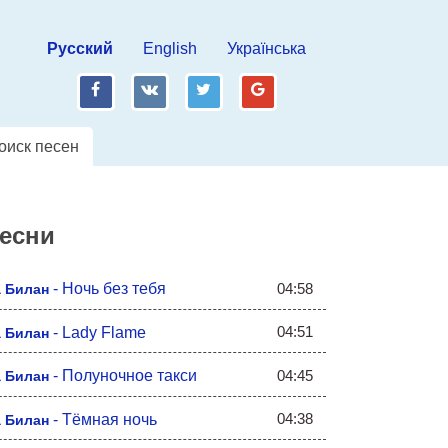
Русский
English
Українська
fb
vk
tw
gp
оиск песен
песни
04:58
-
Ночь без тебя
 Билан
04:51
-
Lady Flame
 Билан
04:45
-
Полуночное такси
 Билан
04:38
-
Тёмная ночь
 Билан