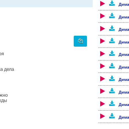
Дима
Дима
Дима
Дима
оя
Дима
Дима
за дела
Дима
Дима
ажно
жды
Дима
Дима