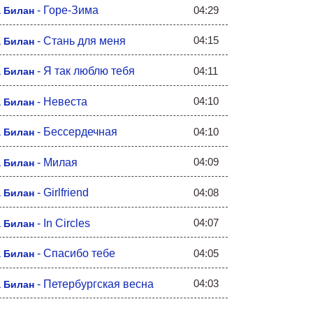
04:29
-
Горе-Зима
 Билан
04:15
-
Стань для меня
 Билан
04:11
-
Я так люблю тебя
 Билан
04:10
-
Невеста
 Билан
04:10
-
Бессердечная
 Билан
04:09
-
Милая
 Билан
04:08
-
Girlfriend
 Билан
04:07
-
In Circles
 Билан
04:05
-
Спасибо тебе
 Билан
04:03
-
Петербургская весна
 Билан