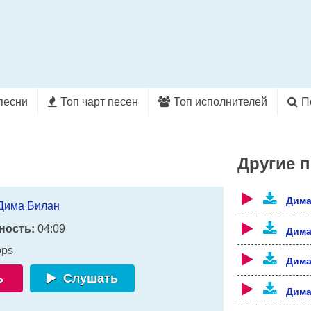
песни
Топ чарт песен
Топ исполнителей
П
Другие 
Дима
Дима Билан
ность:
04:09
Дима
bps
Дима
ь
Слушать
Дима