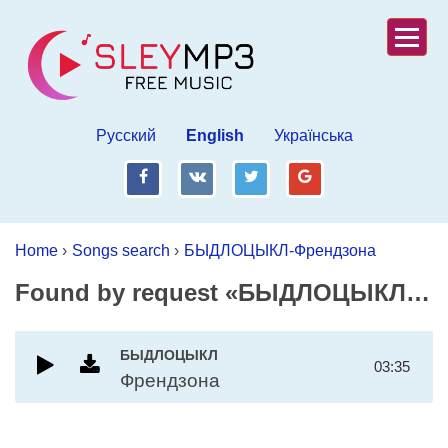
Русский
English
Українська
fb
vk
tw
gp
Home
›
Songs search
›
БЫДЛОЦЫКЛ-Френдзона
Found by request «БЫДЛОЦЫКЛ-Френдзона»
БЫДЛОЦЫКЛ
03:35
Френдзона