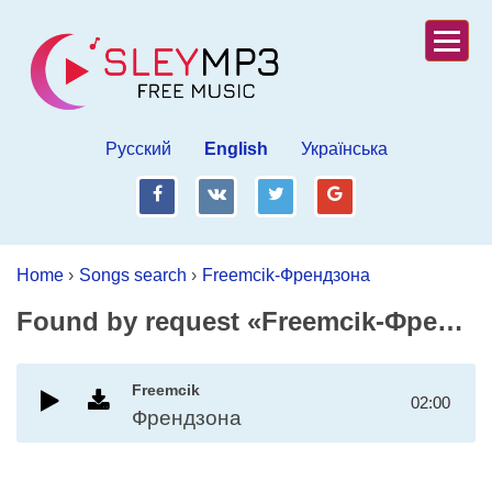
Русский
English
Українська
fb
vk
tw
gp
Home
›
Songs search
›
Freemcik-Френдзона
Found by request «Freemcik-Френдзона»
Freemcik
02:00
Френдзона