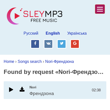
Русский
English
Українська
fb
vk
tw
gp
Home
›
Songs search
›
Nori-Френдзона
Found by request «Nori-Френдзона»
Nori
02:38
Френдзона