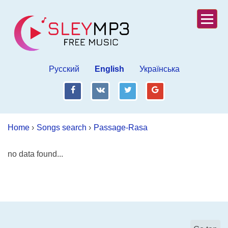
Русский
English
Українська
fb
vk
tw
gp
Home
›
Songs search
›
Passage-Rasa
no data found...