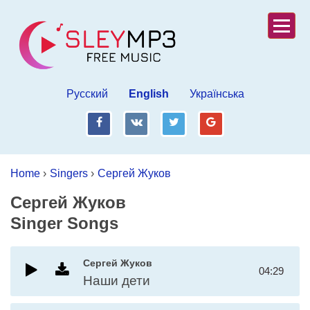
Русский
English
Українська
fb
vk
tw
gp
Home
›
Singers
›
Сергей Жуков
Сергей Жуков
Singer Songs
Сергей Жуков
04:29
Наши дети