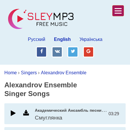
Русский
English
Українська
fb
vk
tw
gp
Home
›
Singers
›
Alexandrov Ensemble
Alexandrov Ensemble
Singer Songs
А
кадемический Ансамбль песни и пляски Российской Армии имени А.В. Александрова
03:29
Смуглянка