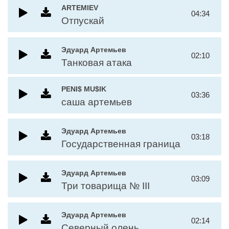
ARTEMIEV
04:34
Отпускай
Эдуард Артемьев
02:10
Танковая атака
PENI$ MU$IK
03:36
саша артемьев
Эдуард Артемьев
03:18
Государственная граница
Эдуард Артемьев
03:09
Три товарища № III
Эдуард Артемьев
02:14
Северный олень