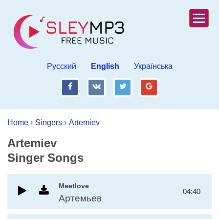
Русский
English
Українська
fb
vk
tw
gp
Home
›
Singers
›
Artemiev
Artemiev
Singer Songs
Meetlove
04:40
Артемьев