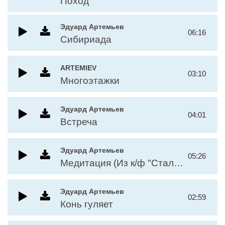
Поход
Эдуард Артемьев
06:16
Сибириада
ARTEMIEV
03:10
Многоэтажки
Эдуард Артемьев
04:01
Встреча
Эдуард Артемьев
05:26
Медитация (Из к/ф "Сталкер")
Эдуард Артемьев
02:59
Конь гуляет