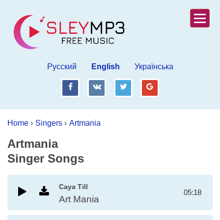
Русский
English
Українська
fb
vk
tw
gp
Home
›
Singers
›
Artmania
Artmania
Singer Songs
Caya Till
05:18
Art Mania