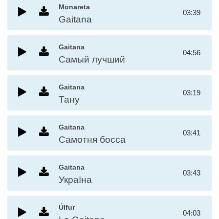
Monareta
03:39
Gaitana
Gaitana
04:56
Самый лучший
Gaitana
03:19
Тану
Gaitana
03:41
Самотня босса
Gaitana
03:43
Україна
Úlfur
04:03