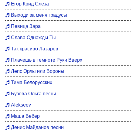
Егор Крид Слеза
Выходи за меня градусы
Певица Зара
Слава Однажды Ты
Так красиво Лазарев
Плачешь в темноте Руки Вверх
Лепс Орлы или Вороны
Тима Белорусских
Бузова Ольга песни
Alekseev
Маша Вебер
Денис Майданов песни