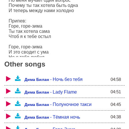
Но меня мучает один вопрос
Почему ты так хотела быть одна
И теперь между нами холодно
Припев:
Горе, горе-зима
Ты так хотела сама
Чтоб я к тебе остыл
Горе, горе-зима
И это сводит с ума
Но я тебя любил
Other songs
Горе, горе-зима
Ты так хотела сама
Метели за окном
04:58
-
Ночь без тебя
Дима Билан
Горе, горе-зима
04:51
-
Lady Flame
Дима Билан
Ты виновата сама
Мы больше не вдвоем
04:45
-
Полуночное такси
Дима Билан
Мы больше не вдвоем
04:38
-
Тёмная ночь
Дима Билан
Извини, что делить нам нечего
Позвони, только не отвечу я