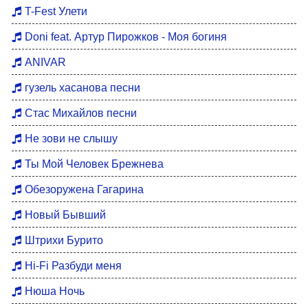
Мы больше не вдвоем
Hits 80
T-Fest Улети
Eastern hits
Doni feat. Артур Пирожков - Моя богиня
Motivation for training
ANIVAR
Bard songs
гузель хасанова песни
DFM Remix
Стас Михайлов песни
Не зови не слышу
Ты Мой Человек Брежнева
Обезоружена Гагарина
Новый Бывший
Штрихи Бурито
Hi-Fi Разбуди меня
Нюша Ночь