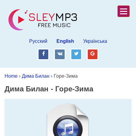
Русский
English
Українська
fb
vk
tw
gp
Home
›
Дима Билан
›
Горе-Зима
Дима Билан
-
Горе-Зима