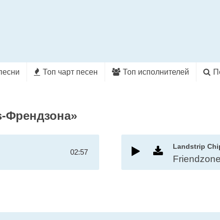
песни
Топ чарт песен
Топ исполнителей
П
s-Френдзона»
Landstrip Chi
02:57
Friendzon