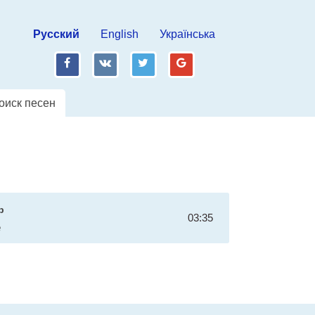
Русский
English
Українська
fb
vk
tw
gp
оиск песен
p
03:35
e