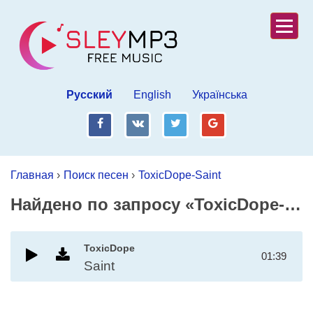
Русский
English
Українська
fb
vk
tw
gp
Главная
›
Поиск песен
›
ToxicDope-Saint
Найдено по запросу «ToxicDope-Saint»
ToxicDope
01:39
Saint