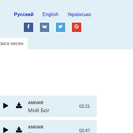
Русский
English
Українська
fb
vk
tw
gp
оиск песен
ANIVAR
02:21
Мой Бог
ANIVAR
02:47