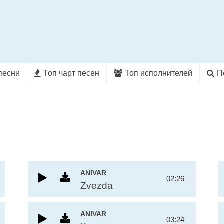
песни
Топ чарт песен
Топ исполнителей
П
ANIVAR
02:26
Zvezda
ANIVAR
03:24