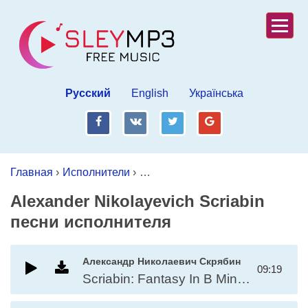
Русский
English
Українська
fb
vk
tw
gp
Главная
›
Исполнители
›
Alexander Nikolayevich Scriabin
Alexander Nikolayevich Scriabin
песни исполнителя
Александр Николаевич Скрябин
09:19
Scriabin: Fantasy In B Minor Op. 28