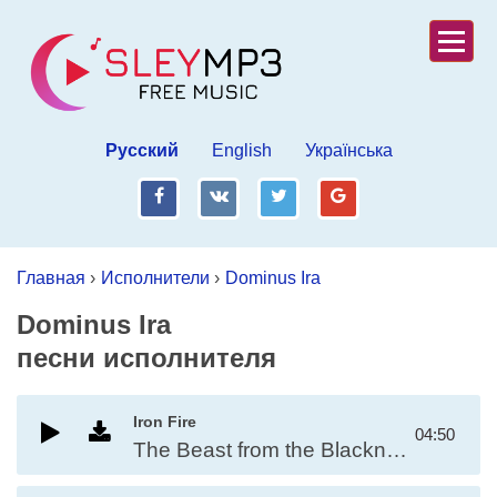
Русский
English
Українська
fb
vk
tw
gp
Главная
›
Исполнители
›
Dominus Ira
Dominus Ira
песни исполнителя
Iron Fire
04:50
The Beast from the Blackness