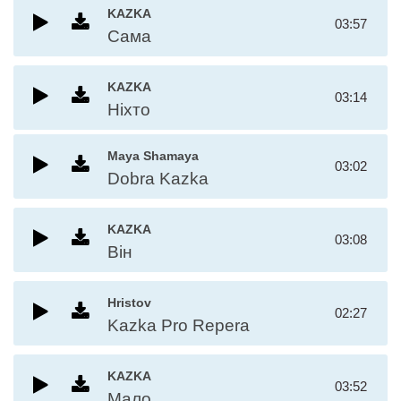
KAZKA
03:57
Сама
KAZKA
03:14
Нiхто
Maya Shamaya
03:02
Dobra Kazka
KAZKA
03:08
Вiн
Hristov
02:27
Kazka Pro Repera
KAZKA
03:52
Мало