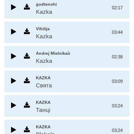
godtenshi
02:17
Kazka
Vihilija
03:44
Kazka
Andrej Mielnikaù
02:38
Kazka
KAZKA
03:09
Свята
KAZKA
03:24
Танцi
KAZKA
03:24