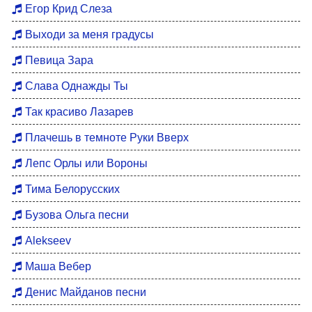
Егор Крид Слеза
Выходи за меня градусы
Певица Зара
Слава Однажды Ты
Так красиво Лазарев
Плачешь в темноте Руки Вверх
Лепс Орлы или Вороны
Тима Белорусских
Бузова Ольга песни
Alekseev
Маша Вебер
Денис Майданов песни