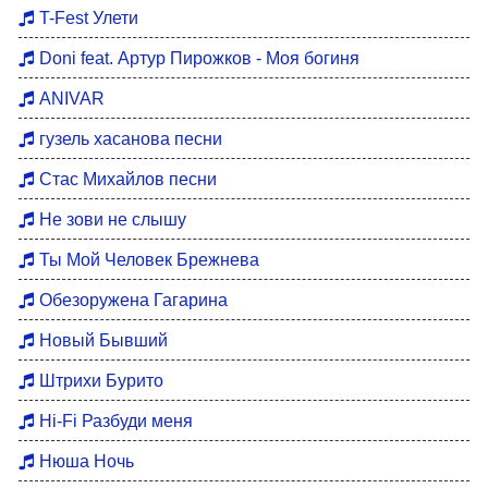
Хиты 80
T-Fest Улети
Восточные хиты
Doni feat. Артур Пирожков - Моя богиня
Мотивация для тренировок
ANIVAR
Бардовские песни
гузель хасанова песни
DFM Remix
Стас Михайлов песни
Не зови не слышу
Ты Мой Человек Брежнева
Обезоружена Гагарина
Новый Бывший
Штрихи Бурито
Hi-Fi Разбуди меня
Нюша Ночь