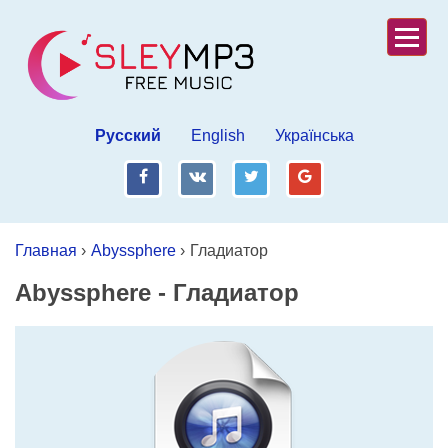
Русский
English
Українська
fb
vk
tw
gp
Главная
›
Abyssphere
›
Гладиатор
Abyssphere
-
Гладиатор