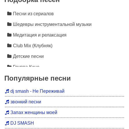
Песни из сериалов
Шедевры инструментальной музыки
Медитация и релаксация
Club Mix (Клубняк)
Детские песни
Группа Кино
Популярные песни
Лезгинка
Инструментальная музыка
dj smash - Не Переживай
Песни про любовь
звонкий песни
Новинки 2026
Запах женщины моей
Дискотека 90
DJ SMASH