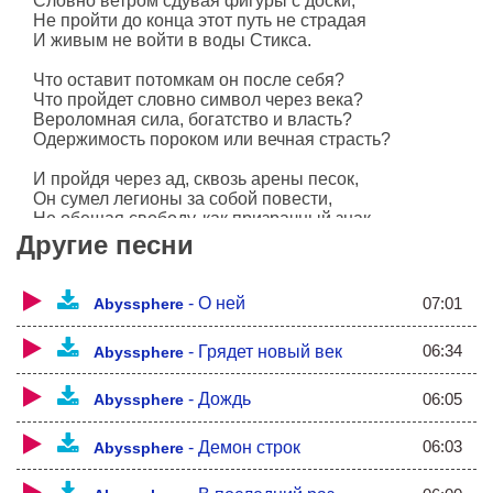
Словно ветром сдувая фигуры с доски,
Не пройти до конца этот путь не страдая
И живым не войти в воды Стикса.
Что оставит потомкам он после себя?
Что пройдет словно символ через века?
Вероломная сила, богатство и власть?
Одержимость пороком или вечная страсть?
И пройдя через ад, сквозь арены песок,
Он сумел легионы за собой повести,
Не обещая свободу, как призрачный знак,
Но давая силу ее обрести.
Другие песни
Палящее солнце, холодная сталь.
И судьбы арена ставит на кон,
07:01
-
О ней
Abyssphere
Но жизнь лишь одна, и он, это зная,
Однажды решает "пересечь Рубикон".
06:34
-
Грядет новый век
Abyssphere
Но кто бы ни правил миром играя,
Словно ветром сдувая фигуры с доски,
06:05
-
Дождь
Abyssphere
Не пройти до конца этот путь не теряя
И дважды в реку Стикс не войти.
06:03
-
Демон строк
Abyssphere
*Клич: