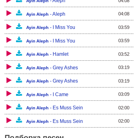
04:08
-
Aleph
Ayin Aleph
04:08
-
Aleph
Ayin Aleph
03:59
-
I Miss You
Ayin Aleph
03:59
-
I Miss You
Ayin Aleph
03:52
-
Hamlet
Ayin Aleph
03:19
-
Grey Ashes
Ayin Aleph
03:19
-
Grey Ashes
Ayin Aleph
03:09
-
I Came
Ayin Aleph
02:00
-
Es Muss Sein
Ayin Aleph
02:00
-
Es Muss Sein
Ayin Aleph
Подборка песен