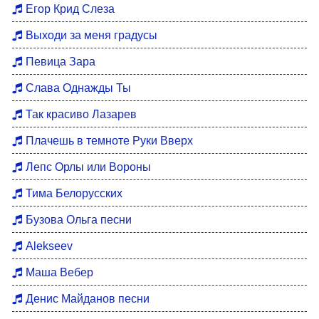
Егор Крид Слеза
Выходи за меня градусы
Певица Зара
Слава Однажды Ты
Так красиво Лазарев
Плачешь в темноте Руки Вверх
Лепс Орлы или Вороны
Тима Белорусских
Бузова Ольга песни
Alekseev
Маша Вебер
Денис Майданов песни