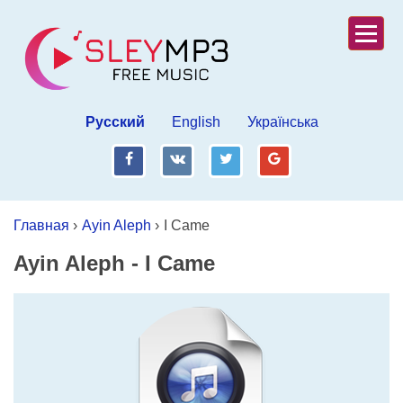
Русский
English
Українська
fb
vk
tw
gp
Главная
›
Ayin Aleph
›
I Came
Ayin Aleph
-
I Came