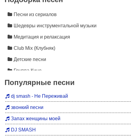
Песни из сериалов
Шедевры инструментальной музыки
Медитация и релаксация
Club Mix (Клубняк)
Детские песни
Группа Кино
Популярные песни
Лезгинка
Инструментальная музыка
dj smash - Не Переживай
Песни про любовь
звонкий песни
Новинки 2026
Запах женщины моей
Дискотека 90
DJ SMASH