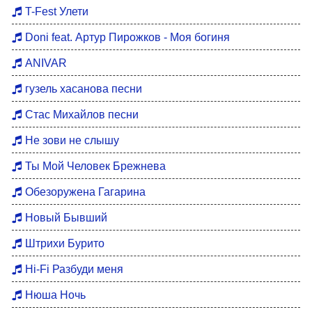
Хиты 80
T-Fest Улети
Восточные хиты
Doni feat. Артур Пирожков - Моя богиня
Мотивация для тренировок
ANIVAR
Бардовские песни
гузель хасанова песни
DFM Remix
Стас Михайлов песни
Не зови не слышу
Ты Мой Человек Брежнева
Обезоружена Гагарина
Новый Бывший
Штрихи Бурито
Hi-Fi Разбуди меня
Нюша Ночь