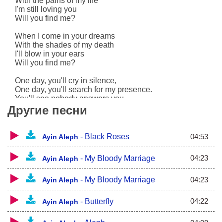
With the pains of my life
I'm still loving you
Will you find me?
When I come in your dreams
With the shades of my death
I'll blow in your ears
Will you find me?
One day, you'll cry in silence,
One day, you'll search for my presence.
You'll see nobody answers you.
You'll see how it feels to be alone.
Другие песни
04:53
-
Black Roses
Ayin Aleph
04:23
-
My Bloody Marriage
Ayin Aleph
04:23
-
My Bloody Marriage
Ayin Aleph
04:22
-
Butterfly
Ayin Aleph