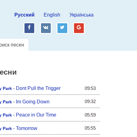
Русский
English
Українська
fb
vk
tw
gp
оиск песен
песни
09:53
-
Dont Pull the Trigger
y Park
09:32
-
Im Going Down
y Park
05:59
-
Peace in Our Time
y Park
05:55
-
Tomorrow
y Park