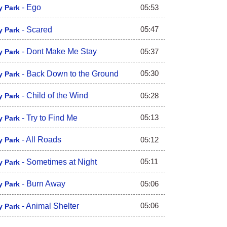
05:53
-
Ego
y Park
05:47
-
Scared
y Park
05:37
-
Dont Make Me Stay
y Park
05:30
-
Back Down to the Ground
y Park
05:28
-
Child of the Wind
y Park
05:13
-
Try to Find Me
y Park
05:12
-
All Roads
y Park
05:11
-
Sometimes at Night
y Park
05:06
-
Burn Away
y Park
05:06
-
Animal Shelter
y Park