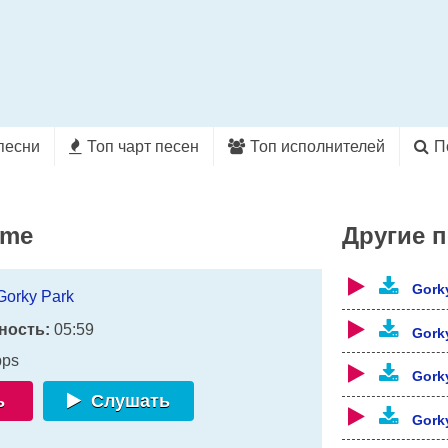
песни
Топ чарт песен
Топ исполнителей
П
ime
Другие 
Gork
Gorky Park
ность:
05:59
Gork
bps
Gork
ь
Слушать
Gork