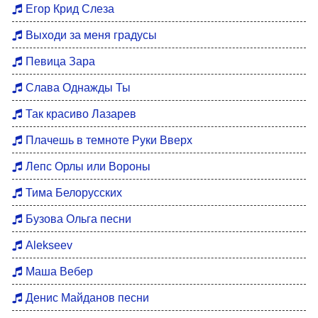
Егор Крид Слеза
Выходи за меня градусы
Певица Зара
Слава Однажды Ты
Так красиво Лазарев
Плачешь в темноте Руки Вверх
Лепс Орлы или Вороны
Тима Белорусских
Бузова Ольга песни
Alekseev
Маша Вебер
Денис Майданов песни