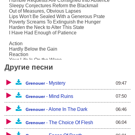
Humble Requests Are Consigned Into Absence
Sleepy Conjectures Reform the Blackmail
Out of Measures, Obvious Lapses
Lips Won't Be Sealed With a Generous Prate
Poverty Screams To Extinguish the Hunger
Harden the Neck to Alter This State
I Have Had Enough of Patience
Action
Hardly Below the Gain
Reaction
Your Life Is On the Wane
Fracture
Другие песни
Turning Upside the Scale
Anxious
A
09:47
-
Mystery
Grenouer
07:50
-
Mind Ruins
Grenouer
06:46
-
Alone In The Dark
Grenouer
06:04
-
The Choice Of Flesh
Grenouer