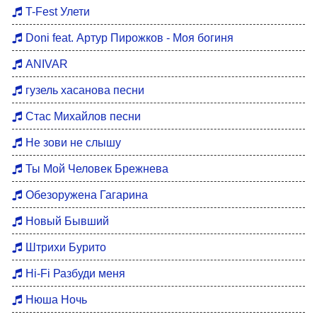
Хиты 80
T-Fest Улети
Восточные хиты
Doni feat. Артур Пирожков - Моя богиня
Мотивация для тренировок
ANIVAR
Бардовские песни
гузель хасанова песни
DFM Remix
Стас Михайлов песни
Не зови не слышу
Ты Мой Человек Брежнева
Обезоружена Гагарина
Новый Бывший
Штрихи Бурито
Hi-Fi Разбуди меня
Нюша Ночь