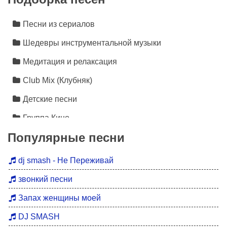
Песни из сериалов
Шедевры инструментальной музыки
Медитация и релаксация
Club Mix (Клубняк)
Детские песни
Группа Кино
Популярные песни
Лезгинка
Инструментальная музыка
dj smash - Не Переживай
Песни про любовь
звонкий песни
Новинки 2026
Запах женщины моей
Дискотека 90
DJ SMASH