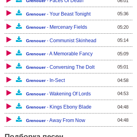
06:01
-
Faces Of Death
Grenouer
05:36
-
Your Beast Tonight
Grenouer
05:20
-
Mercenary Fields
Grenouer
05:14
-
Communist Skinhead
Grenouer
05:09
-
A Memorable Fancy
Grenouer
05:01
-
Conversing The Dolt
Grenouer
04:58
-
In-Sect
Grenouer
04:53
-
Wakening Of Lords
Grenouer
04:48
-
Kings Ebony Blade
Grenouer
04:48
-
Away From Now
Grenouer
Подборка песен