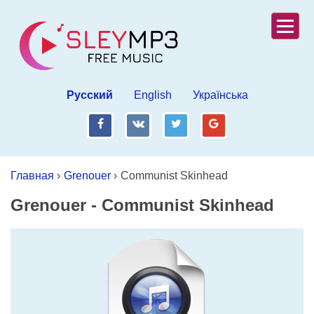
Русский
English
Українська
fb
vk
tw
gp
Главная
›
Grenouer
›
Communist Skinhead
Grenouer
-
Communist Skinhead