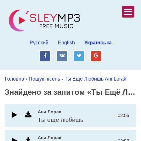
Русский
English
Українська
fb
vk
tw
gp
Головна
›
Пошук пісень
›
Ты Ещё Любишь Ani Lorak
Знайдено за запитом «Ты Ещё Любишь Ani Lorak»
Ани Лорак
02:56
Ты еще любишь
Ани Лорак