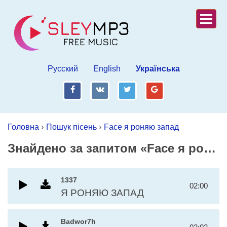
Русский
English
Українська
fb
vk
tw
gp
Головна
›
Пошук пісень
›
Face я роняю запад
Знайдено за запитом «Face я роняю запад»
1337
02:00
Я РОНЯЮ ЗАПАД
Badwor7h