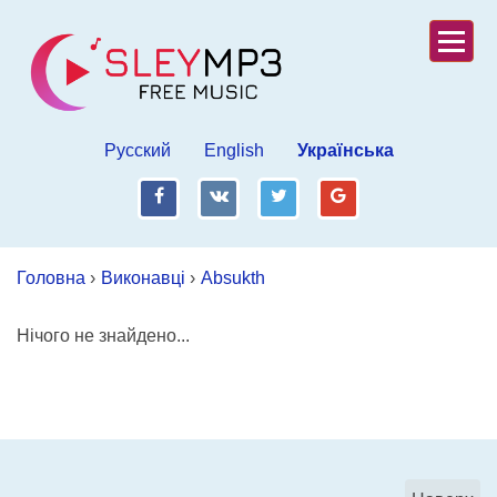
Русский
English
Українська
fb
vk
tw
gp
Головна
›
Виконавці
›
Absukth
Нічого не знайдено...