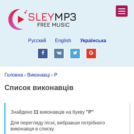
Русский
English
Українська
fb
vk
tw
gp
Головна
›
Виконавці
›
Р
Список виконавців
Знайдено
11
виконавців на букву
"Р"
Для перегляду пісні, вибравши потрібного
виконавця в списку.