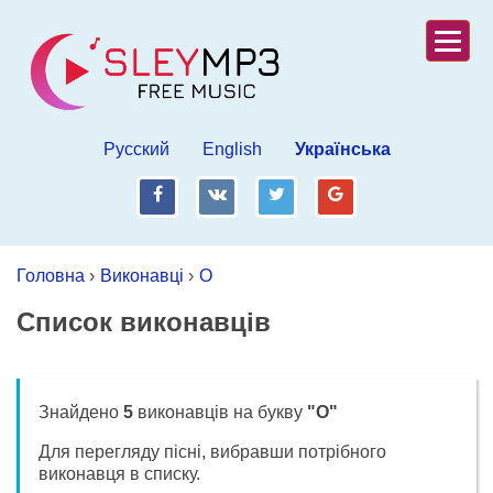
Русский
English
Українська
fb
vk
tw
gp
Головна
›
Виконавці
›
O
Список виконавців
Знайдено
5
виконавців на букву
"O"
Для перегляду пісні, вибравши потрібного
виконавця в списку.