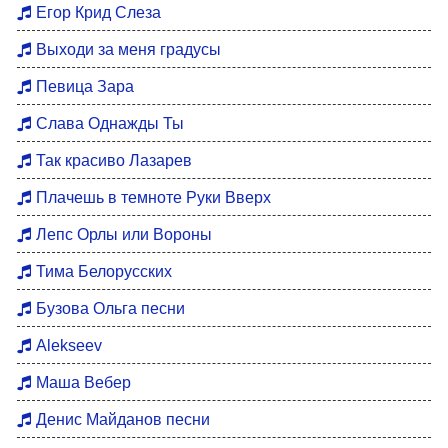
Егор Крид Слеза
Выходи за меня градусы
Певица Зара
Слава Однажды Ты
Так красиво Лазарев
Плачешь в темноте Руки Вверх
Лепс Орлы или Вороны
Тима Белорусских
Бузова Ольга песни
Alekseev
Маша Вебер
Денис Майданов песни