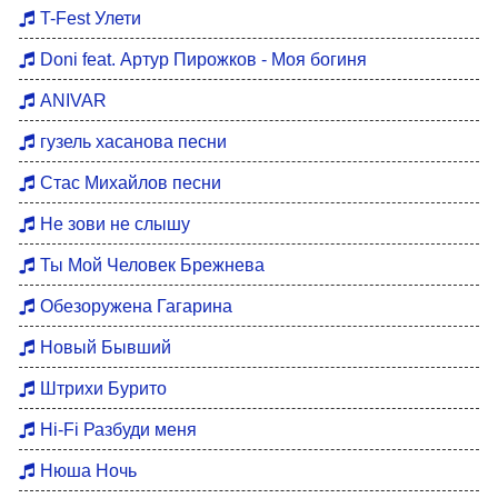
Хиты 80
T-Fest Улети
Восточные хиты
Doni feat. Артур Пирожков - Моя богиня
Мотивация для тренировок
ANIVAR
Бардовские песни
гузель хасанова песни
DFM Remix
Стас Михайлов песни
Не зови не слышу
Ты Мой Человек Брежнева
Обезоружена Гагарина
Новый Бывший
Штрихи Бурито
Hi-Fi Разбуди меня
Нюша Ночь