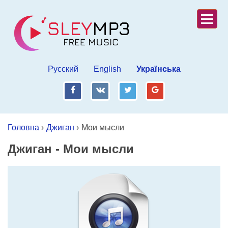
Русский
English
Українська
fb
vk
tw
gp
Головна
›
Джиган
›
Мои мысли
Джиган
-
Мои мысли