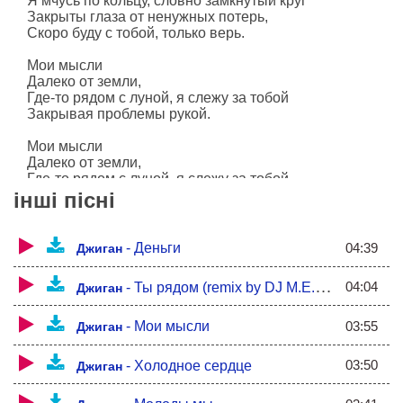
Я мчусь по кольцу, словно замкнутый круг
Закрыты глаза от ненужных потерь,
Скоро буду с тобой, только верь.
Мои мысли
Далеко от земли,
Где-то рядом с луной, я слежу за тобой
Закрывая проблемы рукой.
Мои мысли
Далеко от земли,
Где-то рядом с луной, я слежу за тобой
Закрывая проблемы рукой.
інші пісні
Я хочу быть с тобой до рассвета,
Нежно гладить тебя теплым летом.
04:39
-
Деньги
Джиган
Воплотить все мечты и желания
Подарить тебе солнца сияние.
04:04
-
Ты рядом (remix by DJ M.E.G. &amp; N.E.R.A.K.)
Джиган
Я хочу быть с тобой до рассвета,
От земли до луны, комета.
03:55
-
Мои мысли
Джиган
Воплощу все мечты и желания,
Подарю тебе солнца сияние.
03:50
-
Холодное сердце
Джиган
Проносятся дни и секунды вокруг,