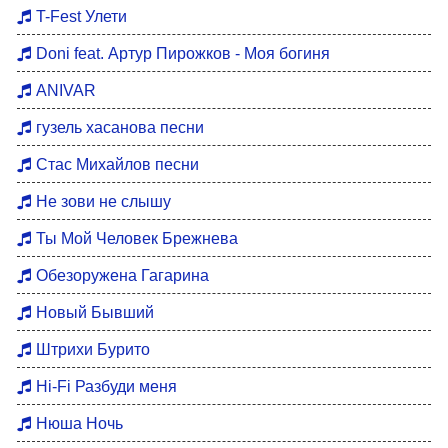
Хиты 80
T-Fest Улети
Восточные хиты
Doni feat. Артур Пирожков - Моя богиня
Мотивация для тренировок
ANIVAR
Бардовские песни
гузель хасанова песни
DFM Remix
Стас Михайлов песни
Не зови не слышу
Ты Мой Человек Брежнева
Обезоружена Гагарина
Новый Бывший
Штрихи Бурито
Hi-Fi Разбуди меня
Нюша Ночь