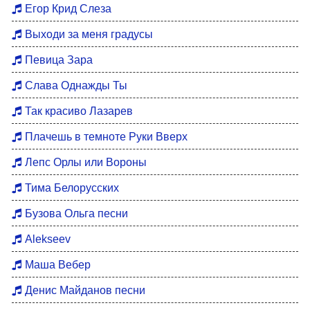
Егор Крид Слеза
Выходи за меня градусы
Певица Зара
Слава Однажды Ты
Так красиво Лазарев
Плачешь в темноте Руки Вверх
Лепс Орлы или Вороны
Тима Белорусских
Бузова Ольга песни
Alekseev
Маша Вебер
Денис Майданов песни