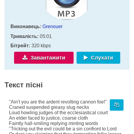
Виконавець:
Grenouer
Тривалість:
05:01
Бітрейт:
320 kbps
Завантажити
Слухати
Текст пісні
"Ain't you are the ardent revolting cannon foe!"
Craned suspended greasy slug necks
Loud howling judges of the ecclesiastical court
An elder faced to justice, coarse cloth
Faintly hall-smiling replying minting words
"Tricking out the evil could be a sin confront to Lord