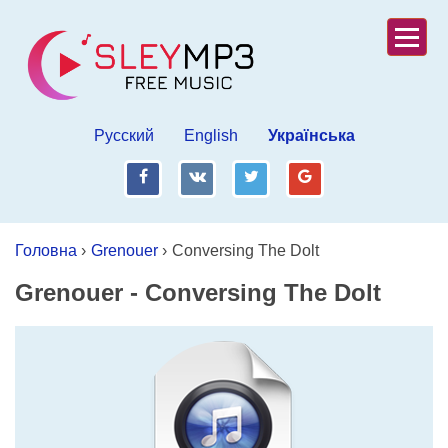
Русский
English
Українська
fb
vk
tw
gp
Головна
›
Grenouer
›
Conversing The Dolt
Grenouer
-
Conversing The Dolt