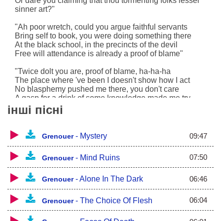
Or dare you claiming that thou tormenting folks lesser
sinner art?"
"Ah poor wretch, could you argue faithful servants
Bring self to book, you were doing something there
At the black school, in the precincts of the devil
Free will attendance is already a proof of blame"
"Twice dolt you are, proof of blame, ha-ha-ha
The place where 've been I doesn't show how I act
No blasphemy pushed me there, you don't care
A gasp for a drink of some knowledge made me try
інші пісні
What is power? What makes folks turn into
savageness and shame?
Different issues troubled my mates and whoever else
09:47
-
Mystery
Grenouer
could respond -
07:50
-
Mind Ruins
Grenouer
Tempter! We did a horrible treaty
1.5 years spent in dark citadel
Getting all we wished
06:46
-
Alone In The Dark
Grenouer
Answers developed right outta walls
Once fiery image
06:04
-
The Choice Of Flesh
Grenouer
Brought us main answer through the yawning split