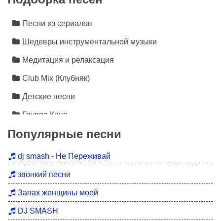
Песни из сериалов
Шедевры инструментальной музыки
Медитация и релаксация
Club Mix (Клубняк)
Детские песни
Группа Кино
Популярные песни
Лезгинка
Инструментальная музыка
dj smash - Не Переживай
Песни про любовь
звонкий песни
Новинки 2026
Запах женщины моей
Дискотека 90
DJ SMASH