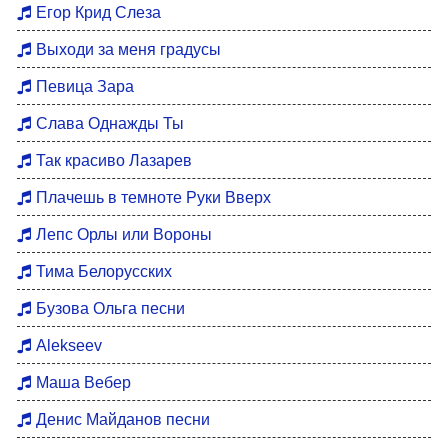
Егор Крид Слеза
Выходи за меня градусы
Певица Зара
Слава Однажды Ты
Так красиво Лазарев
Плачешь в темноте Руки Вверх
Лепс Орлы или Вороны
Тима Белорусских
Бузова Ольга песни
Alekseev
Маша Вебер
Денис Майданов песни