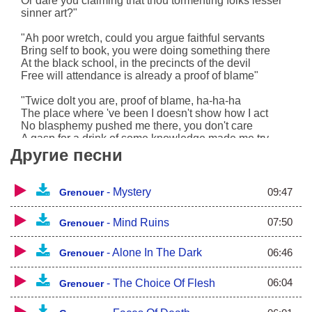
Or dare you claiming that thou tormenting folks lesser
sinner art?"
"Ah poor wretch, could you argue faithful servants
Bring self to book, you were doing something there
At the black school, in the precincts of the devil
Free will attendance is already a proof of blame"
"Twice dolt you are, proof of blame, ha-ha-ha
The place where 've been I doesn't show how I act
No blasphemy pushed me there, you don't care
A gasp for a drink of some knowledge made me try
Другие песни
What is power? What makes folks turn into
savageness and shame?
Different issues troubled my mates and whoever else
09:47
-
Mystery
Grenouer
could respond -
07:50
-
Mind Ruins
Grenouer
Tempter! We did a horrible treaty
1.5 years spent in dark citadel
Getting all we wished
06:46
-
Alone In The Dark
Grenouer
Answers developed right outta walls
Once fiery image
06:04
-
The Choice Of Flesh
Grenouer
Brought us main answer through the yawning split