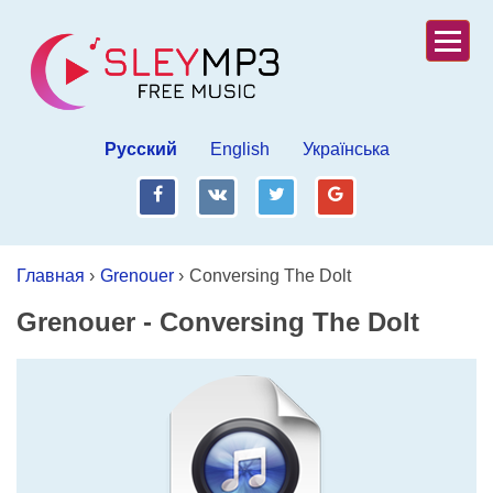
Русский
English
Українська
fb
vk
tw
gp
Главная
›
Grenouer
›
Conversing The Dolt
Grenouer
-
Conversing The Dolt