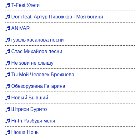
Хиты 80
T-Fest Улети
Восточные хиты
Doni feat. Артур Пирожков - Моя богиня
Мотивация для тренировок
ANIVAR
Бардовские песни
гузель хасанова песни
DFM Remix
Стас Михайлов песни
Не зови не слышу
Ты Мой Человек Брежнева
Обезоружена Гагарина
Новый Бывший
Штрихи Бурито
Hi-Fi Разбуди меня
Нюша Ночь