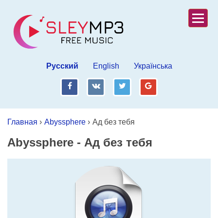
Русский
English
Українська
fb
vk
tw
gp
Главная
›
Abyssphere
›
Ад без тебя
Abyssphere
-
Ад без тебя