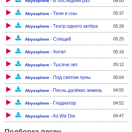
06:00
-
В последний раз
Твой образ в зеркалах что-то прячет от меня.
Abyssphere
Упиваюсь тишиной, я не знаю что со мной.
Населяют этот мир только тени и сны -
05:37
-
Тени и сны
Abyssphere
Дальше пустота...
И мне кажется порой - это я ушел тогда.
05:28
-
Театр одного актёра
Abyssphere
05:25
-
Спящий
Abyssphere
05:18
-
Ангел
Abyssphere
05:12
-
Тысячи лет
Abyssphere
05:04
-
Под светом луны
Abyssphere
04:55
-
Песнь далёких земель
Abyssphere
04:52
-
Гладиатор
Abyssphere
04:47
-
As We Die
Abyssphere
Подборка песен