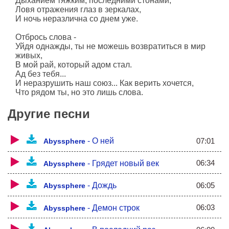
Дыханием тяжким, последними стонами,
Ловя отражения глаз в зеркалах,
И ночь неразлична со днем уже.
Отбрось слова -
Уйдя однажды, ты не можешь возвратиться в мир
живых,
В мой рай, который адом стал.
Ад без тебя...
И неразрушить наш союз... Как верить хочется,
Что рядом ты, но это лишь слова.
В набросках гуаши на старом холсте,
Другие песни
В памяти, в воздухе, в дыханье не смелом
Я кистью рисую тебя на воде.
И будто бы ближе и кажется ты со мной.
07:01
-
О ней
Abyssphere
Я знаю ты рядом, я знаю ты слышишь,
06:34
-
Грядет новый век
Abyssphere
и каждую ночь появляясь во сне,
Ты тихо зовешь и я слышу как дышишь.
Горя в этом пламени лжи, я иду...
06:05
-
Дождь
Abyssphere
Сквозь ночь, сквозь сон -
06:03
-
Демон строк
Abyssphere
Догорающий закат, здесь мой пероснальный ад.
И огромный, пустой дом станет для меня тюрьмой