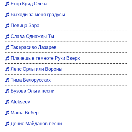
Егор Крид Слеза
Выходи за меня градусы
Певица Зара
Слава Однажды Ты
Так красиво Лазарев
Плачешь в темноте Руки Вверх
Лепс Орлы или Вороны
Тима Белорусских
Бузова Ольга песни
Alekseev
Маша Вебер
Денис Майданов песни