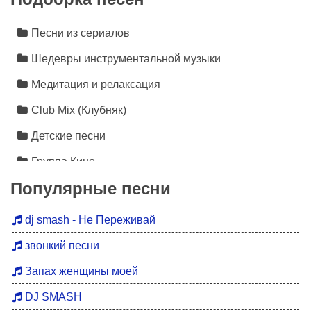
Песни из сериалов
Шедевры инструментальной музыки
Медитация и релаксация
Club Mix (Клубняк)
Детские песни
Группа Кино
Популярные песни
Лезгинка
Инструментальная музыка
dj smash - Не Переживай
Песни про любовь
звонкий песни
Новинки 2026
Запах женщины моей
Дискотека 90
DJ SMASH