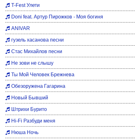
Хиты 80
T-Fest Улети
Восточные хиты
Doni feat. Артур Пирожков - Моя богиня
Мотивация для тренировок
ANIVAR
Бардовские песни
гузель хасанова песни
DFM Remix
Стас Михайлов песни
Не зови не слышу
Ты Мой Человек Брежнева
Обезоружена Гагарина
Новый Бывший
Штрихи Бурито
Hi-Fi Разбуди меня
Нюша Ночь