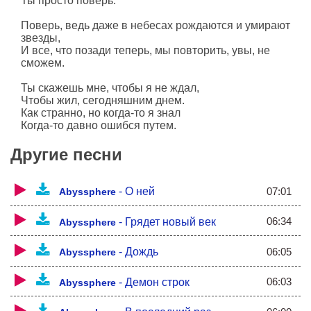
Ты просто поверь.
Поверь, ведь даже в небесах рождаются и умирают
звезды,
И все, что позади теперь, мы повторить, увы, не
сможем.
Ты скажешь мне, чтобы я не ждал,
Чтобы жил, сегодняшним днем.
Как странно, но когда-то я знал
Когда-то давно ошибся путем.
Мы тем, кто мы есть
Другие песни
А не те, кем хотим быть
А теперь не осталось ничего...
Такова плата за попытку обмануть самого себя
07:01
-
О ней
Abyssphere
Глаза открываются медленно
06:34
-
Грядет новый век
Abyssphere
Словно заговор, сердца и разума.
Тяжело смотреть в прошлое
И видеть как много было упущено...
06:05
-
Дождь
Abyssphere
Ты скажешь мне, чтобы я не ждал,
06:03
-
Демон строк
Abyssphere
Чтобы жил сегодняшним днем.
Оставь попытки (надежды), и все, о чем мечтал,