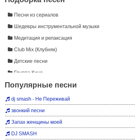
Песни из сериалов
Шедевры инструментальной музыки
Медитация и релаксация
Club Mix (Клубняк)
Детские песни
Группа Кино
Популярные песни
Лезгинка
Инструментальная музыка
dj smash - Не Переживай
Песни про любовь
звонкий песни
Новинки 2026
Запах женщины моей
Дискотека 90
DJ SMASH