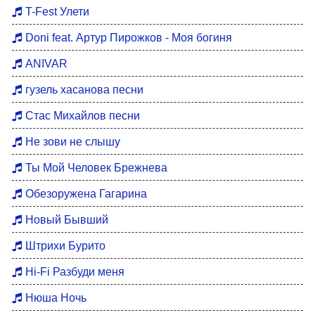
Хиты 80
T-Fest Улети
Восточные хиты
Doni feat. Артур Пирожков - Моя богиня
Мотивация для тренировок
ANIVAR
Бардовские песни
гузель хасанова песни
DFM Remix
Стас Михайлов песни
Не зови не слышу
Ты Мой Человек Брежнева
Обезоружена Гагарина
Новый Бывший
Штрихи Бурито
Hi-Fi Разбуди меня
Нюша Ночь