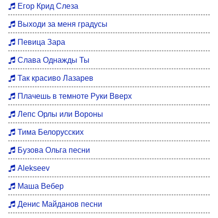
Егор Крид Слеза
Выходи за меня градусы
Певица Зара
Слава Однажды Ты
Так красиво Лазарев
Плачешь в темноте Руки Вверх
Лепс Орлы или Вороны
Тима Белорусских
Бузова Ольга песни
Alekseev
Маша Вебер
Денис Майданов песни