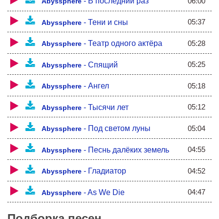
06:00
-
В последний раз
И прошлое оставим в прошлом.
Abyssphere
Поверь, ведь даже в небесах,
Рождаются и умирают звезды.
05:37
-
Тени и сны
Abyssphere
И все, что позади теперь
Мы повторить уже не сможем.
05:28
-
Театр одного актёра
Abyssphere
05:25
-
Спящий
Abyssphere
05:18
-
Ангел
Abyssphere
05:12
-
Тысячи лет
Abyssphere
05:04
-
Под светом луны
Abyssphere
04:55
-
Песнь далёких земель
Abyssphere
04:52
-
Гладиатор
Abyssphere
04:47
-
As We Die
Abyssphere
Подборка песен