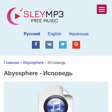
Русский
English
Українська
fb
vk
tw
gp
Главная
›
Abyssphere
›
Исповедь
Abyssphere
-
Исповедь