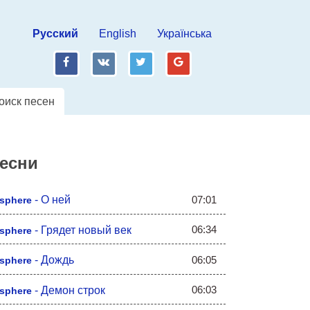
Русский
English
Українська
fb
vk
tw
gp
оиск песен
песни
07:01
-
О ней
sphere
06:34
-
Грядет новый век
sphere
06:05
-
Дождь
sphere
06:03
-
Демон строк
sphere