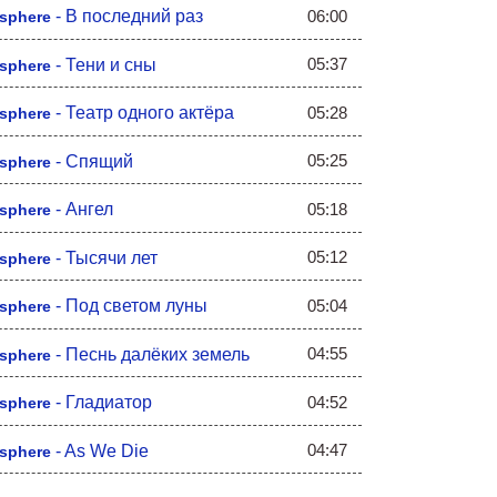
06:00
-
В последний раз
sphere
05:37
-
Тени и сны
sphere
05:28
-
Театр одного актёра
sphere
05:25
-
Спящий
sphere
05:18
-
Ангел
sphere
05:12
-
Тысячи лет
sphere
05:04
-
Под светом луны
sphere
04:55
-
Песнь далёких земель
sphere
04:52
-
Гладиатор
sphere
04:47
-
As We Die
sphere