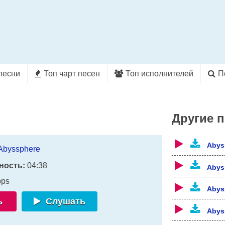
песни
Топ чарт песен
Топ исполнителей
П
Другие 
Abys
Abyssphere
ность:
04:38
Abys
bps
Abys
ь
Слушать
Abys