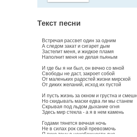
Текст песни
Встречая рассвет один за одним
А следом закат и сигарет дым
Застелит меня, и жидкое пламя
Наполнит меня не делая пьяным
И где бы я ни был, он вечно со мной
Свободы не даст, закроет собой
От маленьких радостей жизни мирской
От диких желаний, исход их пустой
И пусть жизнь за окном и грустна и смеш
Но скидывать маски едва ли мы станем
Скрывая под льдом дыхание огня
Здесь мир стекла - а я в нем камень
Годами тянется вечная ночь
Не в силах рок свой превозмочь
Я тихо тону в неизбежности дня