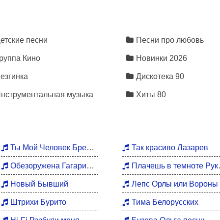
уг
етские песни
Песни про любовь
руппа Кино
Новинки 2026
на
езгинка
Дискотека 90
нструментальная музыка
Хиты 80
Ты Мой Человек Брежнева
Так красиво Лазарев
Обезоружена Гагарина
Плачешь в темноте Руки Вверх
Новый Бывший
Лепс Орлы или Вороны
Штрихи Бурито
Тима Белорусских