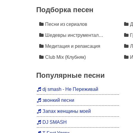
Подборка песен
Песни из сериалов
Д
Шедевры инструментальной музыки
Г
Медитация и релаксация
Л
Club Mix (Клубняк)
И
Популярные песни
dj smash - Не Переживай
звонкий песни
Запах женщины моей
DJ SMASH