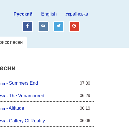
Русский
English
Українська
fb
vk
tw
gp
оиск песен
песни
07:30
-
Summers End
mn
06:29
-
The Venamoured
mn
06:19
-
Altitude
mn
06:06
-
Gallery Of Reality
mn