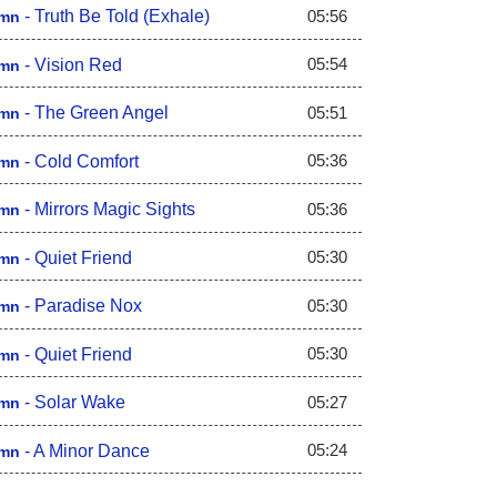
05:56
-
Truth Be Told (Exhale)
mn
05:54
-
Vision Red
mn
05:51
-
The Green Angel
mn
05:36
-
Cold Comfort
mn
05:36
-
Mirrors Magic Sights
mn
05:30
-
Quiet Friend
mn
05:30
-
Paradise Nox
mn
05:30
-
Quiet Friend
mn
05:27
-
Solar Wake
mn
05:24
-
A Minor Dance
mn