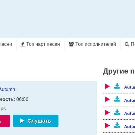
песни
Топ чарт песен
Топ исполнителей
П
Другие 
Autu
Autumn
ность:
06:06
Autu
bps
Autu
ь
Слушать
Autu