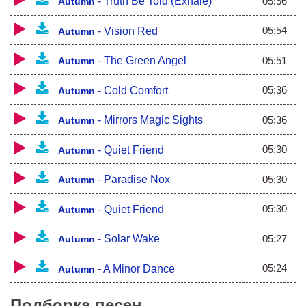
05:56
-
Truth Be Told (Exhale)
Autumn
05:54
-
Vision Red
Autumn
05:51
-
The Green Angel
Autumn
05:36
-
Cold Comfort
Autumn
05:36
-
Mirrors Magic Sights
Autumn
05:30
-
Quiet Friend
Autumn
05:30
-
Paradise Nox
Autumn
05:30
-
Quiet Friend
Autumn
05:27
-
Solar Wake
Autumn
05:24
-
A Minor Dance
Autumn
Подборка песен