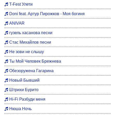
Хиты 80
T-Fest Улети
Восточные хиты
Doni feat. Артур Пирожков - Моя богиня
Мотивация для тренировок
ANIVAR
Бардовские песни
гузель хасанова песни
DFM Remix
Стас Михайлов песни
Не зови не слышу
Ты Мой Человек Брежнева
Обезоружена Гагарина
Новый Бывший
Штрихи Бурито
Hi-Fi Разбуди меня
Нюша Ночь