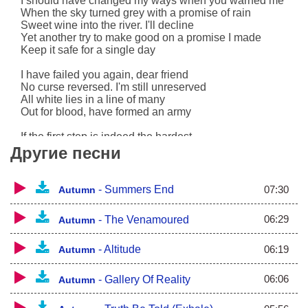
I should have changed my ways when you warned me
When the sky turned grey with a promise of rain
Sweet wine into the river. I'll decline
Yet another try to make good on a promise I made
Keep it safe for a single day
I have failed you again, dear friend
No curse reversed. I'm still unreserved
All white lies in a line of many
Out for blood, have formed an army
If the first step is indeed the hardest
(It's a leap of faith)
Другие песни
There is a chance I may actually rise above this
(It's fighting chance)
A final chance to redeem myself
07:30
-
Summers End
Autumn
I'm way too skilled in deception
06:29
-
The Venamoured
Autumn
I'm all too prone to indiscretion
Yet again I'll try to make good on a promise I made
06:19
-
Altitude
Autumn
It's a promise I made at the break of a brand new day
It's a promise I may well break before the end of the
06:06
-
Gallery Of Reality
Autumn
day