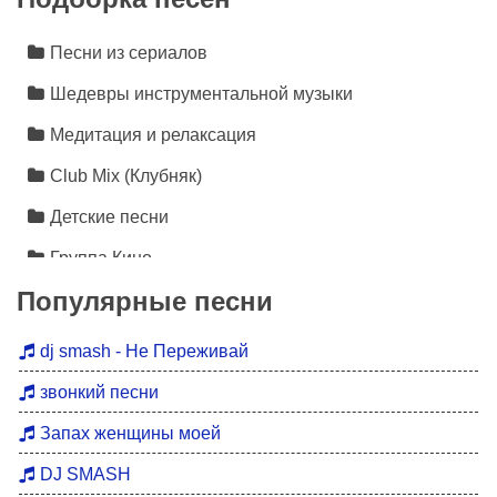
Песни из сериалов
Шедевры инструментальной музыки
Медитация и релаксация
Club Mix (Клубняк)
Детские песни
Группа Кино
Популярные песни
Лезгинка
Инструментальная музыка
dj smash - Не Переживай
Песни про любовь
звонкий песни
Новинки 2026
Запах женщины моей
Дискотека 90
DJ SMASH