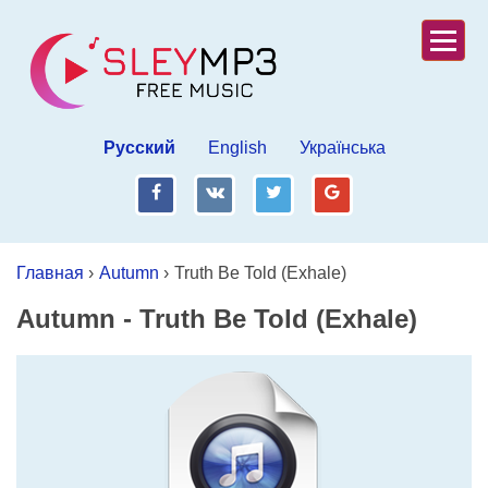
Русский
English
Українська
fb
vk
tw
gp
Главная
›
Autumn
›
Truth Be Told (Exhale)
Autumn
-
Truth Be Told (Exhale)