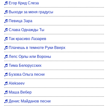
Егор Крид Слеза
Выходи за меня градусы
Певица Зара
Слава Однажды Ты
Так красиво Лазарев
Плачешь в темноте Руки Вверх
Лепс Орлы или Вороны
Тима Белорусских
Бузова Ольга песни
Alekseev
Маша Вебер
Денис Майданов песни