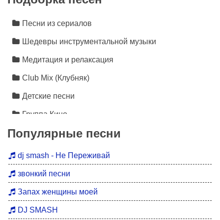
Песни из сериалов
Шедевры инструментальной музыки
Медитация и релаксация
Club Mix (Клубняк)
Детские песни
Группа Кино
Популярные песни
Лезгинка
Инструментальная музыка
dj smash - Не Переживай
Песни про любовь
звонкий песни
Новинки 2026
Запах женщины моей
Дискотека 90
DJ SMASH