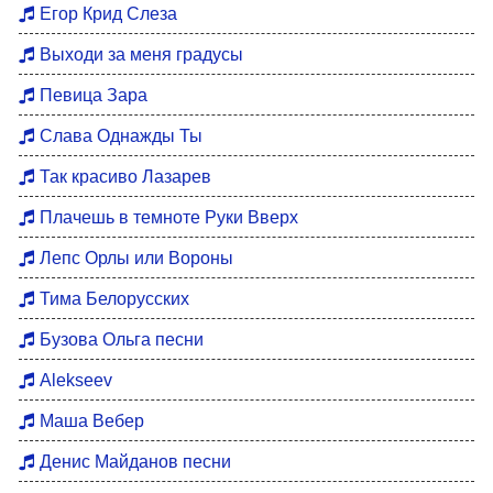
Егор Крид Слеза
Выходи за меня градусы
Певица Зара
Слава Однажды Ты
Так красиво Лазарев
Плачешь в темноте Руки Вверх
Лепс Орлы или Вороны
Тима Белорусских
Бузова Ольга песни
Alekseev
Маша Вебер
Денис Майданов песни