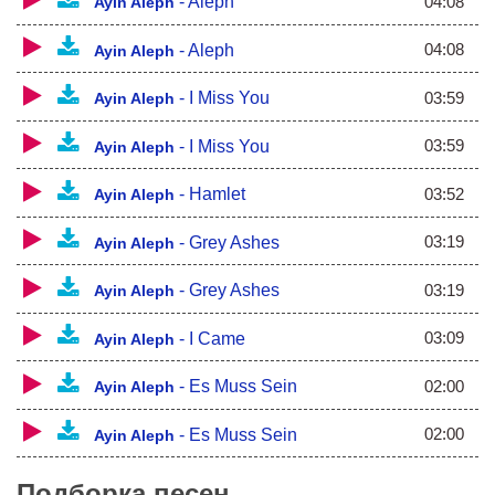
04:08
-
Aleph
Ayin Aleph
04:08
-
Aleph
Ayin Aleph
03:59
-
I Miss You
Ayin Aleph
03:59
-
I Miss You
Ayin Aleph
03:52
-
Hamlet
Ayin Aleph
03:19
-
Grey Ashes
Ayin Aleph
03:19
-
Grey Ashes
Ayin Aleph
03:09
-
I Came
Ayin Aleph
02:00
-
Es Muss Sein
Ayin Aleph
02:00
-
Es Muss Sein
Ayin Aleph
Подборка песен