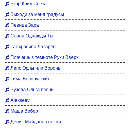
Егор Крид Слеза
Выходи за меня градусы
Певица Зара
Слава Однажды Ты
Так красиво Лазарев
Плачешь в темноте Руки Вверх
Лепс Орлы или Вороны
Тима Белорусских
Бузова Ольга песни
Alekseev
Маша Вебер
Денис Майданов песни