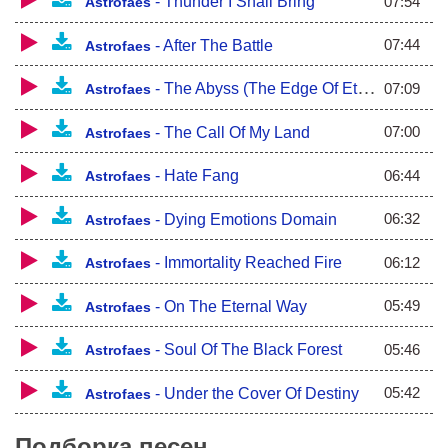
07:54
-
Thunder I Shall Bring
Rising and immortal
Astrofaes
Eternal fiery mysticism
07:44
-
After The Battle
Astrofaes
07:09
-
The Abyss (The Edge Of Eternity)
Astrofaes
07:00
-
The Call Of My Land
Astrofaes
06:44
-
Hate Fang
Astrofaes
06:32
-
Dying Emotions Domain
Astrofaes
06:12
-
Immortality Reached Fire
Astrofaes
05:49
-
On The Eternal Way
Astrofaes
05:46
-
Soul Of The Black Forest
Astrofaes
05:42
-
Under the Cover Of Destiny
Astrofaes
Подборка песен