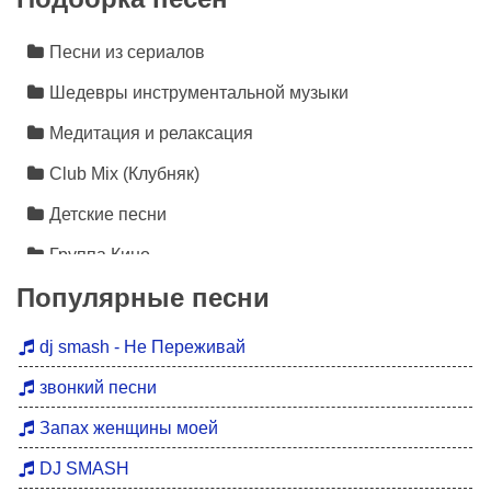
Песни из сериалов
Шедевры инструментальной музыки
Медитация и релаксация
Club Mix (Клубняк)
Детские песни
Группа Кино
Популярные песни
Лезгинка
Инструментальная музыка
dj smash - Не Переживай
Песни про любовь
звонкий песни
Новинки 2026
Запах женщины моей
Дискотека 90
DJ SMASH