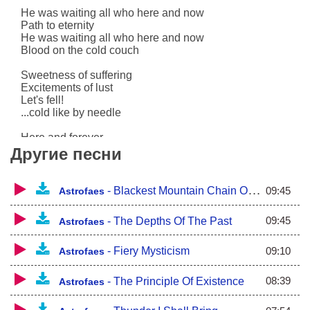
He was waiting all who here and now
Path to eternity
He was waiting all who here and now
Blood on the cold couch
Sweetness of suffering
Excitements of lust
Let's fell!
...cold like by needle
Here and forever
Другие песни
Pitiful was called to himself
When gates to the air he closed
Ugly creation, insanity myth
09:45
-
Blackest Mountain Chain Of Cursed Time
Astrofaes
You are all here and now
09:45
-
The Depths Of The Past
Astrofaes
Let stretch out your hands
Your master don't blind you're by light
By light from the heavnes of lies
09:10
-
Fiery Mysticism
Astrofaes
Your life burns and burnt
08:39
-
The Principle Of Existence
Astrofaes
The flames of the end
Our flag is still risen