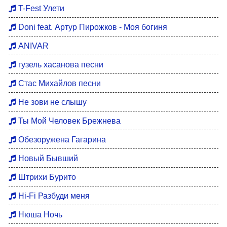
Хиты 80
T-Fest Улети
Восточные хиты
Doni feat. Артур Пирожков - Моя богиня
Мотивация для тренировок
ANIVAR
Бардовские песни
гузель хасанова песни
DFM Remix
Стас Михайлов песни
Не зови не слышу
Ты Мой Человек Брежнева
Обезоружена Гагарина
Новый Бывший
Штрихи Бурито
Hi-Fi Разбуди меня
Нюша Ночь