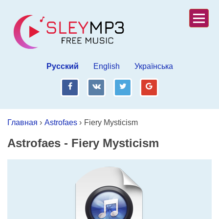
Русский
English
Українська
fb
vk
tw
gp
Главная
›
Astrofaes
›
Fiery Mysticism
Astrofaes
-
Fiery Mysticism