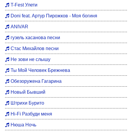
Хиты 80
T-Fest Улети
Восточные хиты
Doni feat. Артур Пирожков - Моя богиня
Мотивация для тренировок
ANIVAR
Бардовские песни
гузель хасанова песни
DFM Remix
Стас Михайлов песни
Не зови не слышу
Ты Мой Человек Брежнева
Обезоружена Гагарина
Новый Бывший
Штрихи Бурито
Hi-Fi Разбуди меня
Нюша Ночь