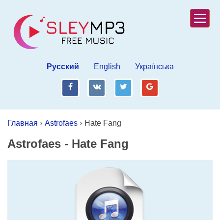
Русский
English
Українська
fb
vk
tw
gp
Главная
›
Astrofaes
›
Hate Fang
Astrofaes
-
Hate Fang