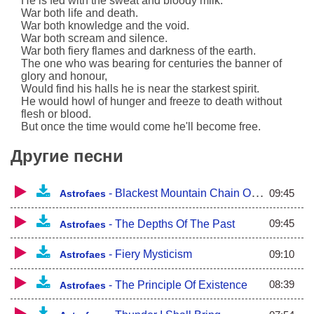
He is fed with the sweat and bloody milk.
War both life and death.
War both knowledge and the void.
War both scream and silence.
War both fiery flames and darkness of the earth.
The one who was bearing for centuries the banner of
glory and honour,
Would find his halls he is near the starkest spirit.
He would howl of hunger and freeze to death without
flesh or blood.
But once the time would come he'll become free.
Другие песни
09:45
-
Blackest Mountain Chain Of Cursed Time
Astrofaes
09:45
-
The Depths Of The Past
Astrofaes
09:10
-
Fiery Mysticism
Astrofaes
08:39
-
The Principle Of Existence
Astrofaes