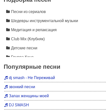
Песни из сериалов
Шедевры инструментальной музыки
Медитация и релаксация
Club Mix (Клубняк)
Детские песни
Группа Кино
Популярные песни
Лезгинка
Инструментальная музыка
dj smash - Не Переживай
Песни про любовь
звонкий песни
Новинки 2026
Запах женщины моей
Дискотека 90
DJ SMASH