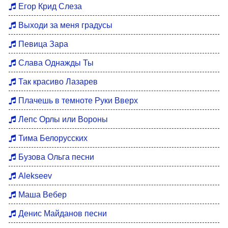
Егор Крид Слеза
Выходи за меня градусы
Певица Зара
Слава Однажды Ты
Так красиво Лазарев
Плачешь в темноте Руки Вверх
Лепс Орлы или Вороны
Тима Белорусских
Бузова Ольга песни
Alekseev
Маша Вебер
Денис Майданов песни