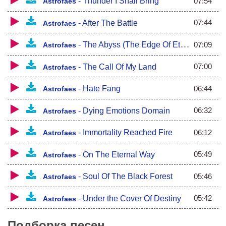
07:54
-
Thunder I Shall Bring
Astrofaes
07:44
-
After The Battle
Astrofaes
07:09
-
The Abyss (The Edge Of Eternity)
Astrofaes
07:00
-
The Call Of My Land
Astrofaes
06:44
-
Hate Fang
Astrofaes
06:32
-
Dying Emotions Domain
Astrofaes
06:12
-
Immortality Reached Fire
Astrofaes
05:49
-
On The Eternal Way
Astrofaes
05:46
-
Soul Of The Black Forest
Astrofaes
05:42
-
Under the Cover Of Destiny
Astrofaes
Подборка песен