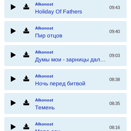
Alkonost
09:43
Holiday Of Fathers
Alkonost
09:40
Пир отцов
Alkonost
09:03
Думы мои - зарницы дальние...
Alkonost
08:38
Ночь перед битвой
Alkonost
08:35
Темень
Alkonost
08:16