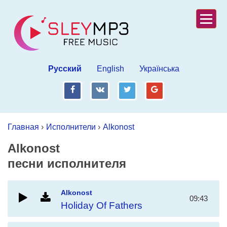
Русский
English
Українська
fb
vk
tw
gp
Главная
›
Исполнители
›
Alkonost
Alkonost
песни исполнителя
Alkonost
09:43
Holiday Of Fathers